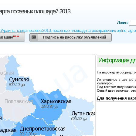
арта посевных площадей 2013.
Логин:
 Украины, карта посевов 2013, посевные площади, агросправочник online, agr
new
низацию
Подпись на рассылку объявлений
Информация дл
На
агрокарте
сосредото
Интенсивность цвета от
культурой).
Под текстом подписано 
Серый цвет означает отс
Для получения карт