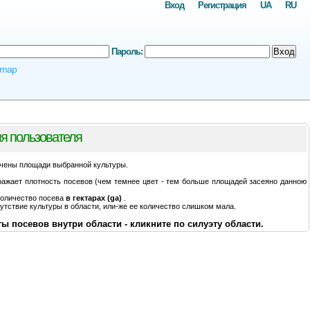
Вход
Регистрация
UA
RU
Пароль:
Вход
omap
я пользователя
чены площади выбранной культуры.
ражает плотность посевов (чем темнее цвет - тем больше площадей засеяно данною
количество посева
в гектарах (ga)
.
утствие культуры в области, или-же ее количество слишком мала.
ы посевов внутри области - кликните по силуэту области.