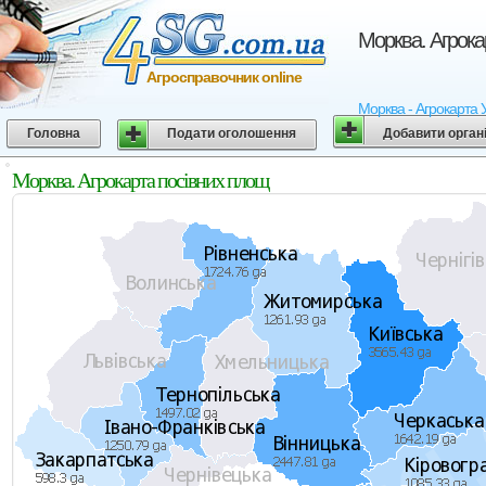
Морква. Агрока
Агросправочник online
Морква - Агрокарта У
Головна
Подати оголошення
Добавити орган
Морква. Агрокарта посівних площ