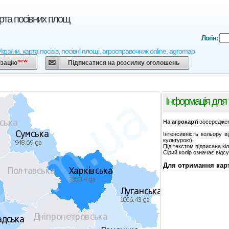
рта посівних площ
Логін:
країни, карта посівів, посівні площі, агросправочник online, agromap
new
ізацію
Підписатися на розсилку оголошень
Інформація для
На
агрокарті
зосереджені
Інтенсивність кольору в
культурою).
Під текстом підписана кі
Сірий колір означає відсу
Для отримання карти