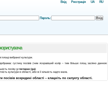
Вхід
Реєстрація
UA
RU
Пароль:
Вхід
 користувача
 площі вибраної культури.
ідображає густину посівів (чим яскравіший колір – тим більше площ засіяно данною
лькість посіву
у гектарах (ga)
.
тність культури в області, або-ж її кількість надто мала.
 посівів всередині області – клацніть по силуету області.